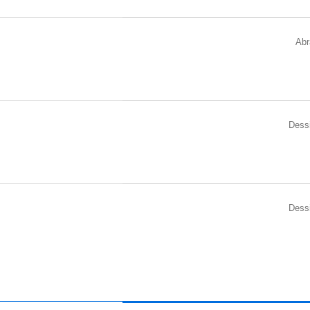
Abr
Dess
Dess