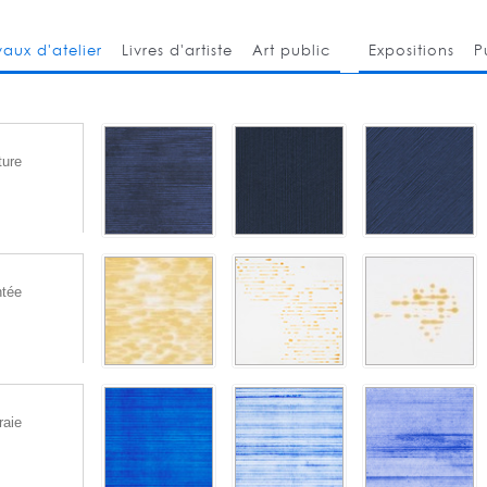
vaux d'atelier
Livres d'artiste
Art public
Expositions
P
ture
ntée
raie