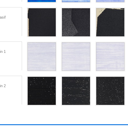
asif
in 1
in 2