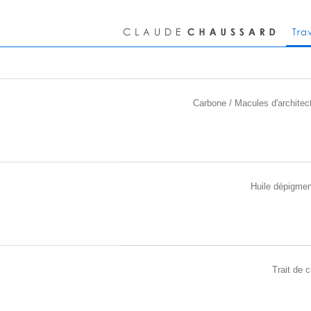
Tra
Carbone / Macules d'architec
Huile dépigme
Trait de c