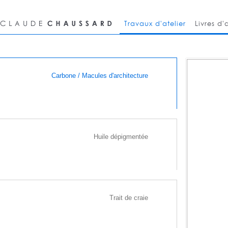
Travaux d'atelier
Livres d'a
Carbone / Macules d'architecture
TEXTES
CTIONS ARCHITECTONIQUES
Huile dépigmentée
ge du silence: CARBONISATIONS (Fr)
roide.
 bleu noir recevrait mal émotions ou épanchements.
demeure à distance et même à l'écart.
Trait de craie
sard élabore un ordre plastique nouveau, de frontalité
se créent sans intervention directe du peintre hormis les