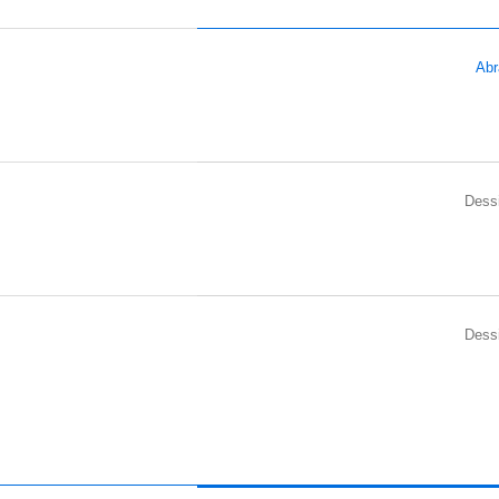
dim : 21,5 x 50,8
Abr
Dess
Dess