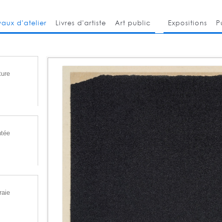
vaux d'atelier
Livres d'artiste
Art public
Expositions
P
ture
ntée
raie