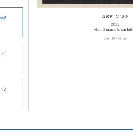
ABF N°89
asif
2023
Abrasif marouflé sur toil
dim : 20 x 31 cm
in 1
in 2