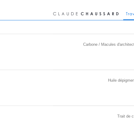
Tra
Carbone / Macules d'architec
Huile dépigme
Trait de c
ABF N°76
2023
Abrasif marouflé sur toile