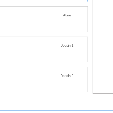
Abrasif
Dessin 1
OPUS N°22
2019
 traçage sur papier Stonehenge
(de la série Opus)
Dessin 2
dim : 59 x 43,5 cm