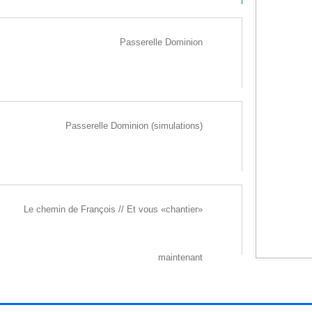
Passerelle Dominion
RÉFLEXION
2007 Gatineau (Canada)
ure et traitement paysager : Entrée de ville
Passerelle Dominion (simulations)
ction des boulevard Maisonneuve et Sacré-Cœur
dim : L. 100 m l. 30 m h. 5 m
Le chemin de François // Et vous «chantier»
maintenant