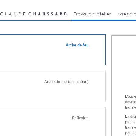
Travaux d'atelier
Livres d'a
Arche de feu
Arche de feu (simulation)
L’œuvr
dévelo
transv
La dis
Réflexion
premie
transv
permet