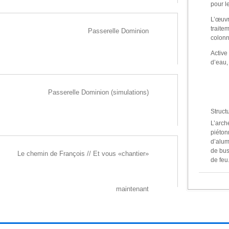
pour l
L’œuv
trait
Passerelle Dominion
colonn
Active
d’eau,
Passerelle Dominion (simulations)
Struct
L’arch
piéton
d’alum
de buse
Le chemin de François // Et vous «chantier»
de feu
Traite
Au pie
maintenant
flammé
altern
Côté g