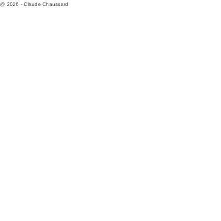
un jeu
@ 2026 - Claude Chaussard
Au fon
3,5 m)
scène 
dispo
systèm
L’ense
qui var
Cosign