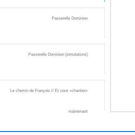
Passerelle Dominion
RÉFLEXION
2007 Gatineau (Canada)
Passerelle Dominion (simulations)
ure et traitement paysager : Entrée de ville
ction des boulevard Maisonneuve et Sacré-Cœur
dim : L. 100 m l. 30 m h. 5 m
Le chemin de François // Et vous «chantier»
maintenant