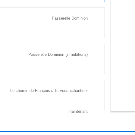
Passerelle Dominion
Passerelle Dominion (simulations)
RÉFLEXION
2007 Gatineau (Canada)
ure et traitement paysager : Entrée de ville
ction des boulevard Maisonneuve et Sacré-Cœur
Le chemin de François // Et vous «chantier»
dim : L. 100 m l. 30 m h. 5 m
maintenant